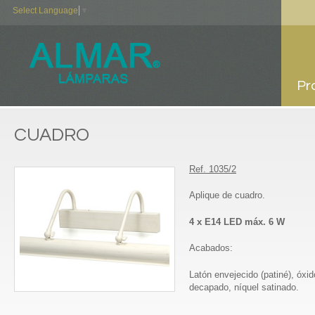
Select Language
▼
Pr
CUADRO
Ref. 1035/2
Aplique de cuadro.
4 x E14 LED máx. 6 W
Acabados:
Latón envejecido (patiné), óxid
decapado, níquel satinado.